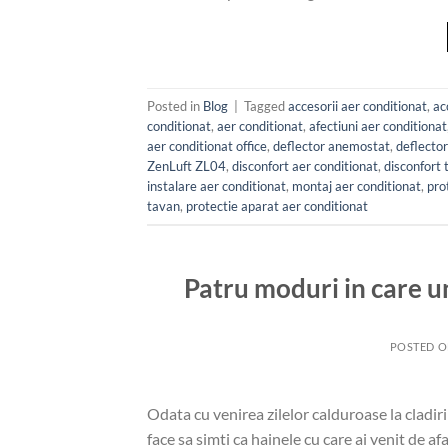
Posted in
Blog
|
Tagged
accesorii aer conditionat
,
ac
conditionat
,
aer conditionat
,
afectiuni aer conditionat
aer conditionat office
,
deflector anemostat
,
deflector
ZenLuft ZL04
,
disconfort aer conditionat
,
disconfort 
instalare aer conditionat
,
montaj aer conditionat
,
pro
tavan
,
protectie aparat aer conditionat
Patru moduri in care un
POSTED 
Odata cu venirea zilelor calduroase la cladiri
face sa simti ca hainele cu care ai venit de a