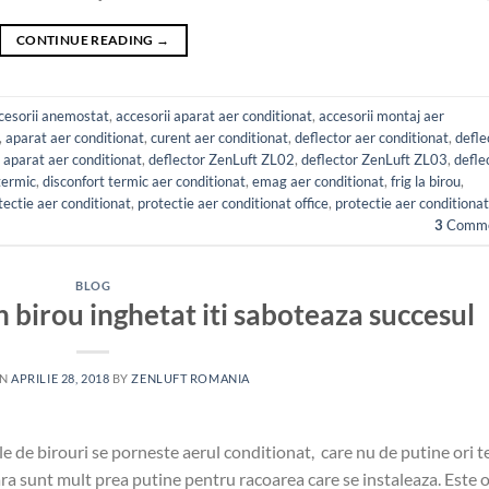
CONTINUE READING
→
cesorii anemostat
,
accesorii aparat aer conditionat
,
accesorii montaj aer
,
aparat aer conditionat
,
curent aer conditionat
,
deflector aer conditionat
,
defle
 aparat aer conditionat
,
deflector ZenLuft ZL02
,
deflector ZenLuft ZL03
,
defle
termic
,
disconfort termic aer conditionat
,
emag aer conditionat
,
frig la birou
,
tectie aer conditionat
,
protectie aer conditionat office
,
protectie aer conditionat
3
Comme
BLOG
 birou inghetat iti saboteaza succesul
ON
APRILIE 28, 2018
BY
ZENLUFT ROMANIA
le de birouri se porneste aerul conditionat, care nu de putine ori t
fara sunt mult prea putine pentru racoarea care se instaleaza. Este 