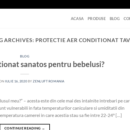
ACASA
PRODUSE
BLOG
CO
G ARCHIVES:
PROTECTIE AER CONDITIONAT TA
BLOG
tionat sanatos pentru bebelusi?
 ON
IULIE 16, 2020
BY
ZENLUFT ROMANIA
sul meu?” – acesta este din cele mai des intalnite intrebari pe car
nt vulnerabili in fata temperaturilor caniculare si umiditatii din
a temperatura camerei in care acestia stau sa fie intre 22-24° […]
CONTINUE READING
→