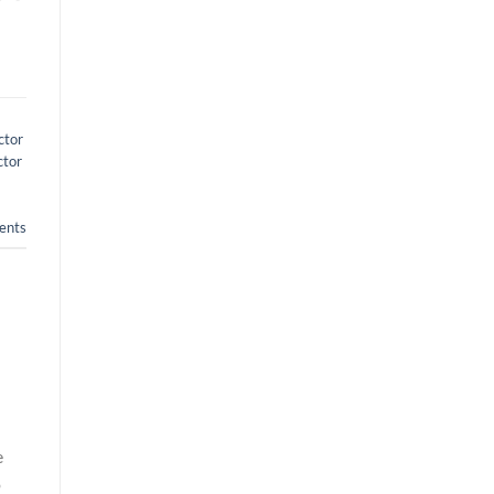
ctor
ctor
nts
e
o