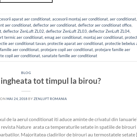
cesorii aparat aer conditionat
,
accesorii montaj aer conditionat
,
aer conditionat
,
nt aer conditionat
,
deflector aer conditionat
,
deflector aer conditionat office
,
t
,
deflector ZenLuft ZL02
,
deflector ZenLuft ZL03
,
deflector ZenLuft ZL04
,
rt termic aer conditionat
,
emag aer conditionat
,
montaj aer conditionat
,
protec
ectie aer conditionat tavan
,
protectie aparat aer conditionat
,
protectie bebelus 
 familie aer conditionat
,
protejare copil aer conditionat
,
protejare familie aer
te copil aer conditionat
,
sanatate familie aer conditionat
BLOG
ingheata tot timpul la birou?
 ON
MAI 24, 2018
BY
ZENLUFT ROMANIA
uxul de la aerul conditionat iti aduce aminte de crivatul din Ianuarie
n revista Nature arata ca temperaturile setate in spatiile de birouri
arbatilor. Majoritatea cladirilor de birouri au termostatele setate 