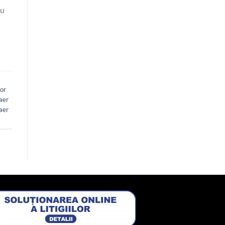
au
tor
aer
aer