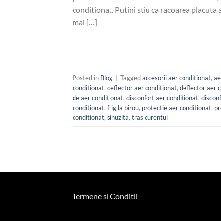
conditionat. Putini stiu ca racoarea placuta 
mai […]
Posted in
Blog
|
Tagged
accesorii aer conditionat
,
ae
conditionat
,
deflector aer conditionat
,
deflector aer c
de aer conditionat
,
disconfort aer conditionat
,
disconf
conditionat
,
frig la birou
,
protectie aer conditionat
,
pr
conditionat
,
sinuzita
,
tras curentul
Termene si Conditii