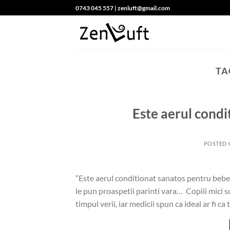
Skip
0743 045 557 | zenluft@gmail.com
to
content
TA
Este aerul condi
POSTED
“Este aerul conditionat sanatos pentru bebelu
le pun proaspetii parinti vara… Copiii mici su
timpul verii, iar medicii spun ca ideal ar fi c