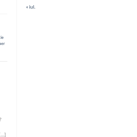
« iul.
tie
aer
?
[…]