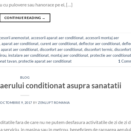
tau cu pulovere sau hanorace pe ei, […]
CONTINUE READING
→
cesorii anemostat
,
accesorii aparat aer conditionat
,
accesorii montaj aer
,
aparat aer conditionat
,
curent aer conditionat
,
deflector aer conditionat
,
defle
 aparat aer conditionat
,
disconfort aer conditionat
,
disconfort termic
,
disconfort
birou
,
instalare aer conditionat
,
montaj aer conditionat
,
protectie aer conditiona
onat tavan
,
protectie aparat aer conditionat
1
Comm
BLOG
 aerului conditionat asupra sanatatii
N
OCTOMBRIE 9, 2017
BY
ZENLUFT ROMANIA
tatile fara de care nu ne putem desfasura activitatile de zi de zi d
a serviciu, in masina sau in metrou, beneficiem de racoarea aerului