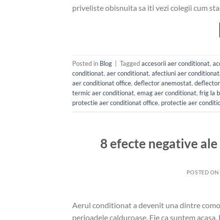
priveliste obisnuita sa iti vezi colegii cum s
Posted in
Blog
|
Tagged
accesorii aer conditionat
,
ac
conditionat
,
aer conditionat
,
afectiuni aer conditionat
aer conditionat office
,
deflector anemostat
,
deflector
termic aer conditionat
,
emag aer conditionat
,
frig la 
protectie aer conditionat office
,
protectie aer conditi
8 efecte negative ale
POSTED O
Aerul conditionat a devenit una dintre comodi
perioadele calduroase. Fie ca suntem acasa, l