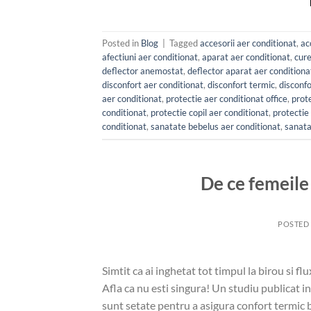
Posted in
Blog
|
Tagged
accesorii aer conditionat
,
ac
afectiuni aer conditionat
,
aparat aer conditionat
,
cure
deflector anemostat
,
deflector aparat aer conditiona
disconfort aer conditionat
,
disconfort termic
,
disconfo
aer conditionat
,
protectie aer conditionat office
,
prot
conditionat
,
protectie copil aer conditionat
,
protectie
conditionat
,
sanatate bebelus aer conditionat
,
sanata
De ce femeile 
POSTED
Simtit ca ai inghetat tot timpul la birou si fl
Afla ca nu esti singura! Un studiu publicat i
sunt setate pentru a asigura confort termic b