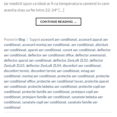
iar medicii spun ca ideal ar fi ca temperatura camerei in care
acestia stau sa fie intre 22-24° […]
CONTINUE READING
→
Posted in
Blog
|
Tagged
accesorii aer conditionat
,
accesorii aparat aer
conditionat
,
accesorii montaj aer conditionat
,
aer conditionat
,
afectiuni
aer conditionat
,
aparat aer conditionat
,
curent aer conditionat
,
deflector
aer conditionat
,
deflector aer conditionat office
,
deflector anemostat
,
deflector aparat aer conditionat
,
deflector ZenLuft ZL02
,
deflector
ZenLuft ZL03
,
deflector ZenLuft ZL04
,
disconfort aer conditionat
,
disconfort termic
,
disconfort termic aer conditionat
,
emag aer
conditionat
,
montaj aer conditionat
,
protectie aer conditionat
,
protectie
aer conditionat office
,
protectie aer conditionat tavan
,
protectie aparat
aer conditionat
,
protectie bebelus aer conditionat
,
protectie copil aer
conditionat
,
protectie familie aer conditionat
,
protejare copil aer
conditionat
,
protejare familie aer conditionat
,
sanatate bebelus aer
conditionat
,
sanatate copil aer conditionat
,
sanatate familie aer
conditionat