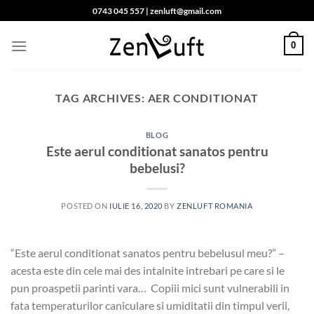
Skip
0743 045 557 | zenluft@gmail.com
to
content
0
TAG ARCHIVES:
AER CONDITIONAT
BLOG
Este aerul conditionat sanatos pentru
bebelusi?
POSTED ON
IULIE 16, 2020
BY
ZENLUFT ROMANIA
“Este aerul conditionat sanatos pentru bebelusul meu?” –
acesta este din cele mai des intalnite intrebari pe care si le
pun proaspetii parinti vara… Copiii mici sunt vulnerabili in
fata temperaturilor caniculare si umiditatii din timpul verii,