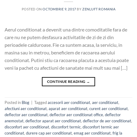
POSTED ON
OCTOMBRIE 9, 2017
BY
ZENLUFT ROMANIA
Aerul conditionat a devenit una dintre comoditatile fara de
care nu ne putem desfasura activitatile de zi de zi din
perioadele calduroase. Fie ca suntem acasa, la serviciu, in
masina sau in metrou, beneficiem de racoarea aerului
conditionat. Putini stiu ca racoarea placuta a acestuia poate
veni la pachet cu afectiuni de sanatate mai mult sau mai […]
CONTINUE READING
→
Posted in
Blog
|
Tagged
accesorii aer conditionat
,
aer conditionat
,
afectiuni aer conditionat
,
aparat aer conditionat
,
curent aer conditionat
,
deflector aer conditionat
,
deflector aer conditionat office
,
deflector
anemostat
,
deflector aparat aer conditionat
,
deflector de aer conditionat
,
disconfort aer conditionat
,
disconfort termic
,
disconfort termic aer
conditionat
,
durere cap aer conditionat
,
emag aer conditionat
,
frig la