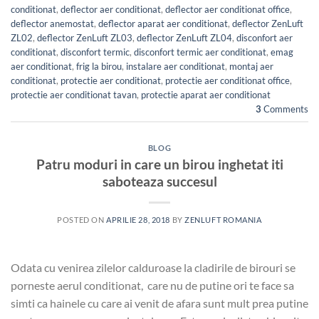
conditionat
,
deflector aer conditionat
,
deflector aer conditionat office
,
deflector anemostat
,
deflector aparat aer conditionat
,
deflector ZenLuft
ZL02
,
deflector ZenLuft ZL03
,
deflector ZenLuft ZL04
,
disconfort aer
conditionat
,
disconfort termic
,
disconfort termic aer conditionat
,
emag
aer conditionat
,
frig la birou
,
instalare aer conditionat
,
montaj aer
conditionat
,
protectie aer conditionat
,
protectie aer conditionat office
,
protectie aer conditionat tavan
,
protectie aparat aer conditionat
3
Comments
BLOG
Patru moduri in care un birou inghetat iti
saboteaza succesul
POSTED ON
APRILIE 28, 2018
BY
ZENLUFT ROMANIA
Odata cu venirea zilelor calduroase la cladirile de birouri se
porneste aerul conditionat, care nu de putine ori te face sa
simti ca hainele cu care ai venit de afara sunt mult prea putine