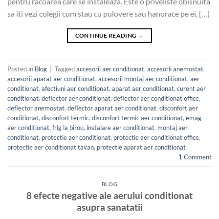
pentru racoarea care se instaleaza. Este o priveliste obisnuita
sa iti vezi colegii cum stau cu pulovere sau hanorace pe ei, […]
CONTINUE READING
→
Posted in
Blog
|
Tagged
accesorii aer conditionat
,
accesorii anemostat
,
accesorii aparat aer conditionat
,
accesorii montaj aer conditionat
,
aer
conditionat
,
afectiuni aer conditionat
,
aparat aer conditionat
,
curent aer
conditionat
,
deflector aer conditionat
,
deflector aer conditionat office
,
deflector anemostat
,
deflector aparat aer conditionat
,
disconfort aer
conditionat
,
disconfort termic
,
disconfort termic aer conditionat
,
emag
aer conditionat
,
frig la birou
,
instalare aer conditionat
,
montaj aer
conditionat
,
protectie aer conditionat
,
protectie aer conditionat office
,
protectie aer conditionat tavan
,
protectie aparat aer conditionat
1
Comment
BLOG
8 efecte negative ale aerului conditionat
asupra sanatatii