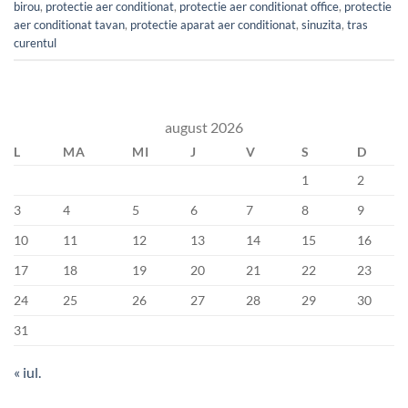
birou
,
protectie aer conditionat
,
protectie aer conditionat office
,
protectie
aer conditionat tavan
,
protectie aparat aer conditionat
,
sinuzita
,
tras
curentul
august 2026
L
MA
MI
J
V
S
D
1
2
3
4
5
6
7
8
9
10
11
12
13
14
15
16
17
18
19
20
21
22
23
24
25
26
27
28
29
30
31
« iul.