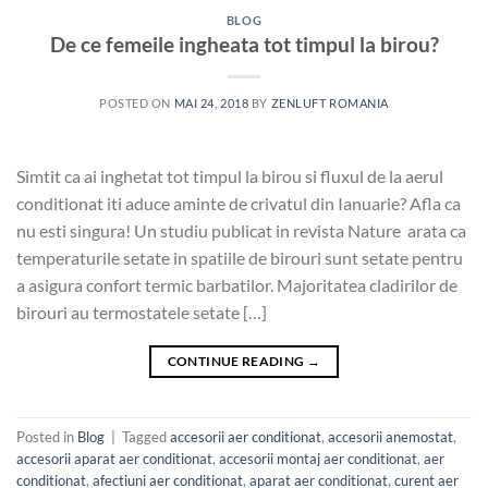
BLOG
De ce femeile ingheata tot timpul la birou?
POSTED ON
MAI 24, 2018
BY
ZENLUFT ROMANIA
Simtit ca ai inghetat tot timpul la birou si fluxul de la aerul
conditionat iti aduce aminte de crivatul din Ianuarie? Afla ca
nu esti singura! Un studiu publicat in revista Nature arata ca
temperaturile setate in spatiile de birouri sunt setate pentru
a asigura confort termic barbatilor. Majoritatea cladirilor de
birouri au termostatele setate […]
CONTINUE READING
→
Posted in
Blog
|
Tagged
accesorii aer conditionat
,
accesorii anemostat
,
accesorii aparat aer conditionat
,
accesorii montaj aer conditionat
,
aer
conditionat
,
afectiuni aer conditionat
,
aparat aer conditionat
,
curent aer