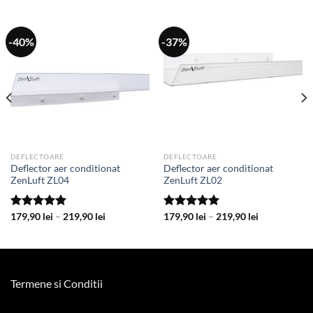
-40%
-37%
DEFLECTOARE
DEFLECTOARE
Deflector aer conditionat
Deflector aer conditionat
ZenLuft ZL04
ZenLuft ZL02
Interval
Interval
Evaluat la
179,90
lei
–
219,90
lei
Evaluat la
179,90
lei
–
219,90
lei
de
de
5.00
din 5
5.00
din 5
prețuri:
prețuri:
179,90 lei
179,90 lei
până
până
la
la
219,90 lei
219,90 lei
Termene si Conditii