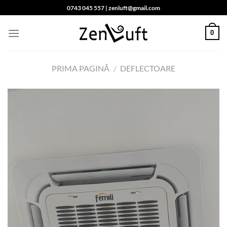
Skip
0743 045 557 | zenluft@gmail.com
to
content
0
PRIMA PAGINĂ
/
DEFLECTOARE