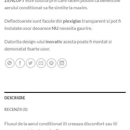
ZENLUFT
este solutia prin care facem posibil ca beneficiile
aerului conditionat sa fie simtite la maxim.
Deflectoarele sunt facute din
plexiglas
transparent si pot fi
instalate usor deoarece
NU
necesita gaurire.
Datorita design-ului
inovativ
acesta poate fi montat si
demonatat foarte usor.
DESCRIERE
RECENZII (0)
Fluxul de la aerul conditionat iti creeaza disconfort sau iti